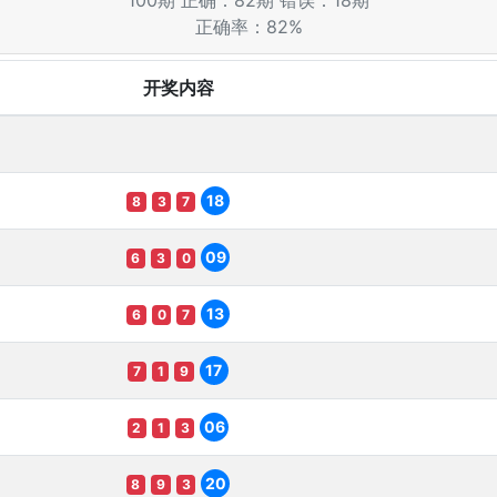
正确率：
82
%
开奖内容
18
8
3
7
09
6
3
0
13
6
0
7
17
7
1
9
06
2
1
3
20
8
9
3