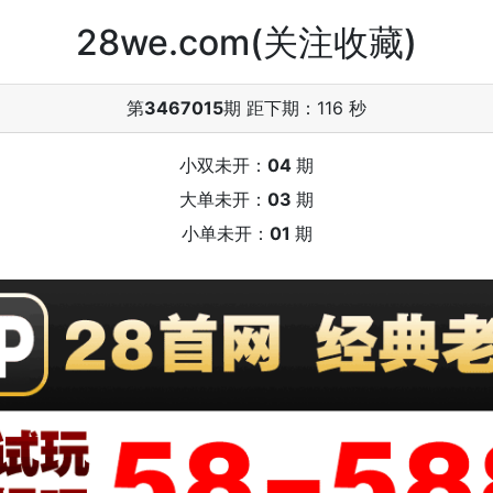
28we.com(关注收藏)
第
3467015
期 距下期：
114 秒
小双未开：
04
期
大单未开：
03
期
小单未开：
01
期