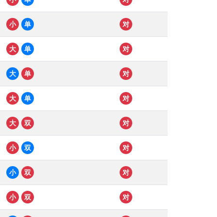
小
单
对
大
单
对
大
单
对
大
单
对
大
双
对
小
双
对
小
双
对
小
双
对