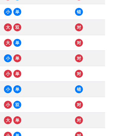
小
单
错
大
双
对
大
单
对
小
单
对
小
单
对
小
单
错
小
双
对
大
单
对
小
单
对