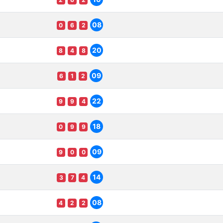
08
0
6
2
20
8
4
8
09
6
1
2
22
9
9
4
18
0
9
9
09
9
0
0
14
3
7
4
08
4
2
2