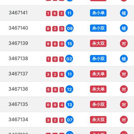
3467141
杀小单
11
错
1
8
2
3467140
杀小双
08
错
6
2
0
3467139
杀大双
15
对
9
6
0
3467138
杀小双
02
错
1
0
1
3467137
杀大单
11
对
3
2
6
3467136
杀大单
12
对
5
6
1
3467135
杀小双
13
对
0
9
4
3467134
杀大双
07
对
3
2
2