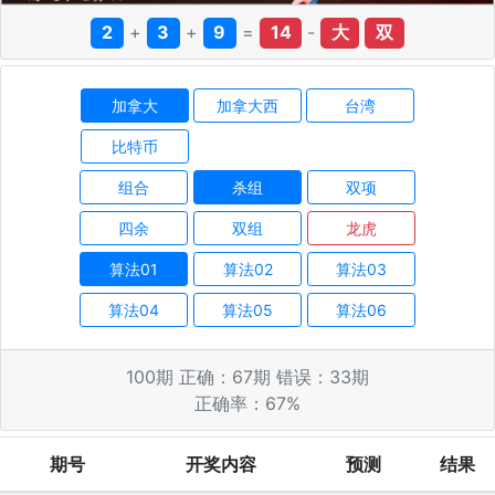
2
+
3
+
9
=
14
-
大
双
加拿大
加拿大西
台湾
比特币
组合
杀组
双项
四余
双组
龙虎
算法01
算法02
算法03
算法04
算法05
算法06
100
期 正确：
67
期 错误：
33
期
正确率：
67
%
期号
开奖内容
预测
结果