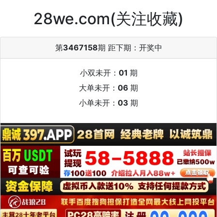
28we.com(关注收藏)
第
3467158
期 距下期：
开奖中
小双未开：
01
期
大单未开：
06
期
小单未开：
03
期