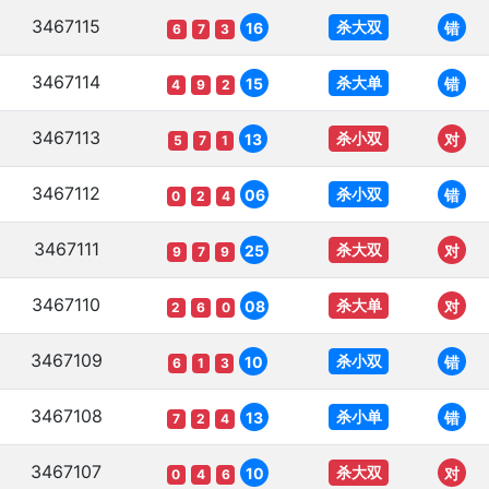
3467115
杀大双
16
错
6
7
3
3467114
杀大单
15
错
4
9
2
3467113
杀小双
13
对
5
7
1
3467112
杀小双
06
错
0
2
4
3467111
杀大双
25
对
9
7
9
3467110
杀大单
08
对
2
6
0
3467109
杀小双
10
错
6
1
3
3467108
杀小单
13
错
7
2
4
3467107
杀大双
10
对
0
4
6