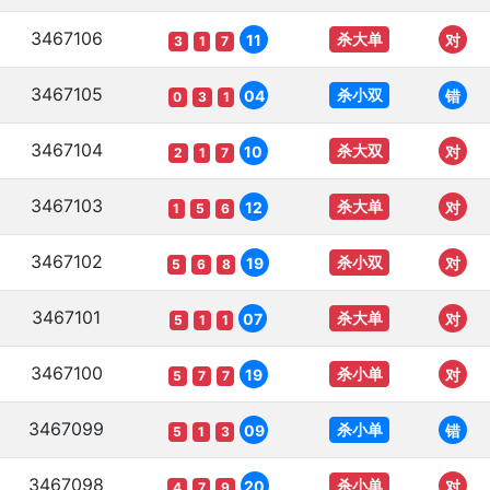
3467106
杀大单
11
对
3
1
7
3467105
杀小双
04
错
0
3
1
3467104
杀大双
10
对
2
1
7
3467103
杀大单
12
对
1
5
6
3467102
杀小双
19
对
5
6
8
3467101
杀大单
07
对
5
1
1
3467100
杀小单
19
对
5
7
7
3467099
杀小单
09
错
5
1
3
3467098
杀小单
20
对
4
7
9