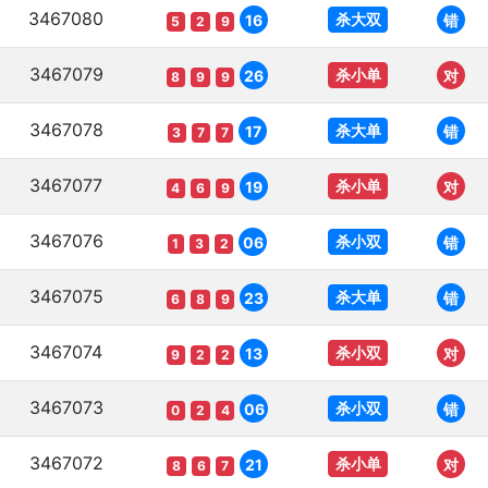
3467080
杀大双
16
错
5
2
9
3467079
杀小单
26
对
8
9
9
3467078
杀大单
17
错
3
7
7
3467077
杀小单
19
对
4
6
9
3467076
杀小双
06
错
1
3
2
3467075
杀大单
23
错
6
8
9
3467074
杀小双
13
对
9
2
2
3467073
杀小双
06
错
0
2
4
3467072
杀小单
21
对
8
6
7